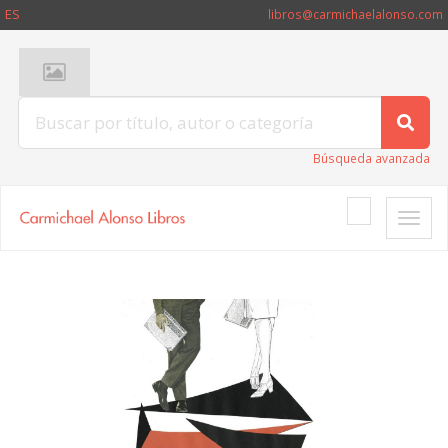
ES
libros@carmichaelalonso.com
Búsqueda avanzada
Toggle
naviga