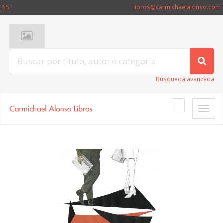
ES
libros@carmichaelalonso.com
Búsqueda avanzada
Toggle
naviga