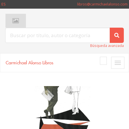
ES
libros@carmichaelalonso.com
Búsqueda avanzada
Toggle
naviga