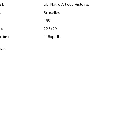
al:
Lib. Nat. d'Art et d'Histoire,
:
Bruxelles
1931.
s:
22.5x29.
ción:
118pp. 1h.
nas.