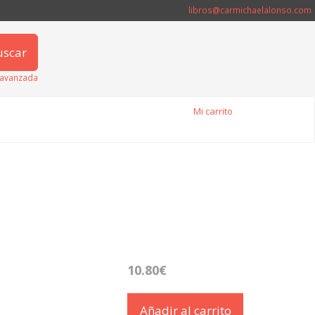
libros@carmichaelalonso.com
uscar
avanzada
Mi carrito
10.80€
Añadir al carrito