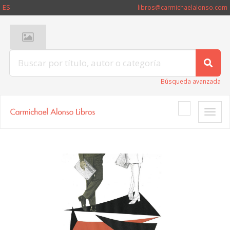
ES
libros@carmichaelalonso.com
Búsqueda avanzada
Toggle
naviga