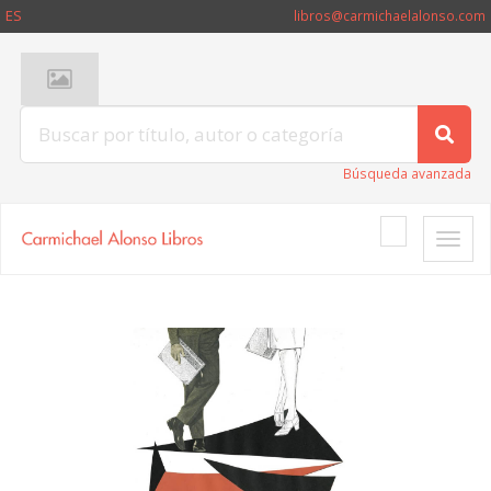
ES
libros@carmichaelalonso.com
Búsqueda avanzada
Toggle
naviga