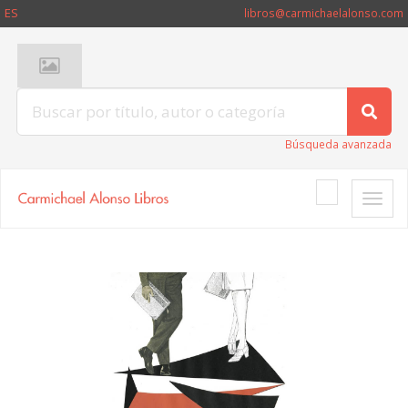
ES
libros@carmichaelalonso.com
Búsqueda avanzada
Toggle
naviga