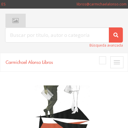
ES
libros@carmichaelalonso.com
Búsqueda avanzada
Toggle
naviga