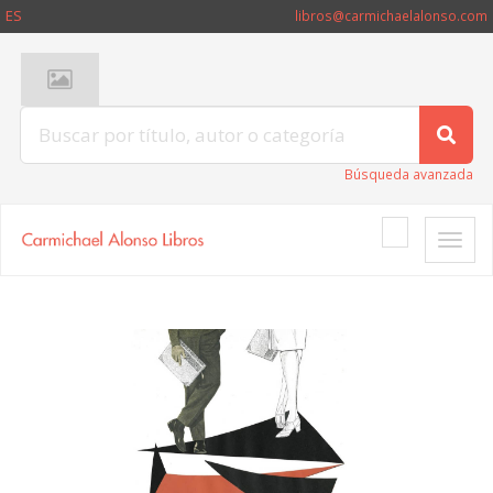
ES
libros@carmichaelalonso.com
Búsqueda avanzada
Toggle
naviga