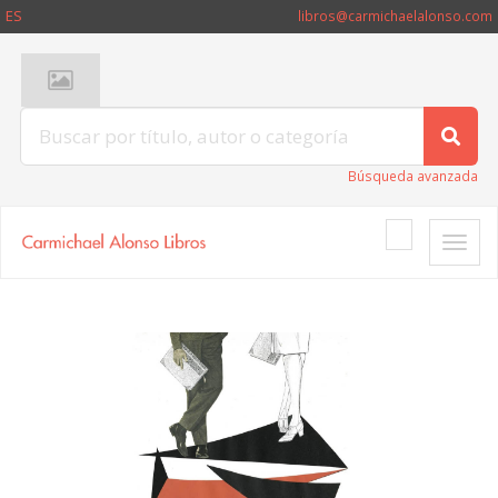
ES
libros@carmichaelalonso.com
Búsqueda avanzada
Toggle
naviga