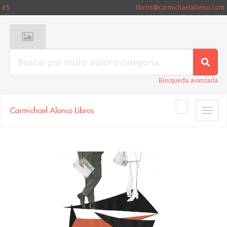
ES
libros@carmichaelalonso.com
Búsqueda avanzada
Toggle
naviga