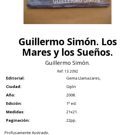
Guillermo Simón. Los
Mares y los Sueños.
Guillermo Simón.
Ref:
13.2092
Editorial:
Gema Llamazares,
Ciudad:
Gijón
Año:
2008.
Edición:
1ª ed.
Medidas:
21x21.
Paginación:
22pp.
Profusamente ilustrado.