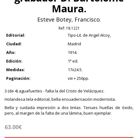
Maura.
Esteve Botey, Francisco.
Ref:
18.1221
Editorial:
Tipo-Lit. de Angel Alcoy,
Ciudad:
Madrid
Año:
1914.
Edición:
1ª ed.
Medidas:
17x24.5.
Paginación:
viii + 256pp.
3 (de 4) aguafuertes - falta la del Cristo de Velázquez.
Holandesa tela editorial, bella encuadernación modernista.
Bella y cuidada impresión a dos tintas. Tenues huellas de óxido,
pero, al margen de la falta de una lámina, buen ejemplar.
63.00€