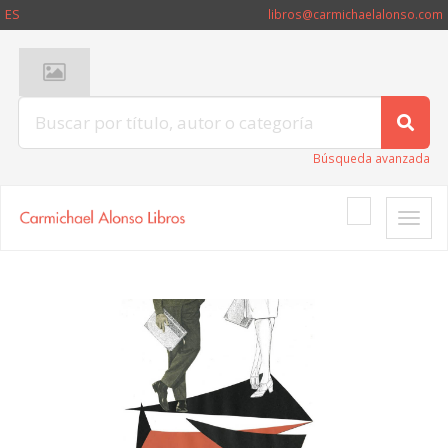
ES
libros@carmichaelalonso.com
Búsqueda avanzada
Toggle
naviga