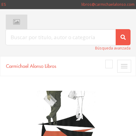
ES
libros@carmichaelalonso.com
Búsqueda avanzada
Toggle
naviga