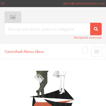
ES
libros@carmichaelalonso.com
Búsqueda avanzada
Toggle
naviga