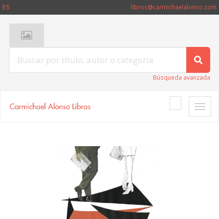
ES
libros@carmichaelalonso.com
Búsqueda avanzada
Toggle
naviga