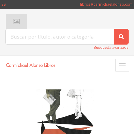
ES
libros@carmichaelalonso.com
Búsqueda avanzada
Toggle
naviga