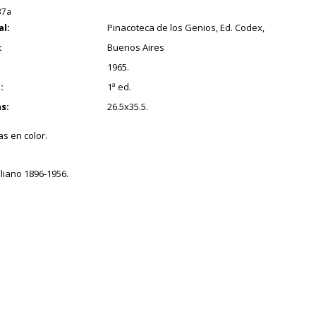
37a
al:
Pinacoteca de los Genios, Ed. Codex,
:
Buenos Aires
1965.
:
1ª ed.
s:
26.5x35.5.
as en color.
aliano 1896-1956.