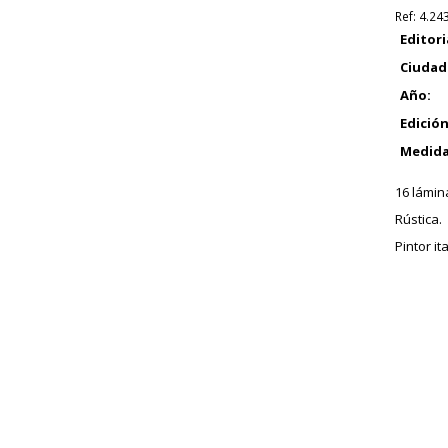
Ref:
4.24
Editori
Ciudad
Año:
Edición
Medida
16 lámin
Rústica.
Pintor it