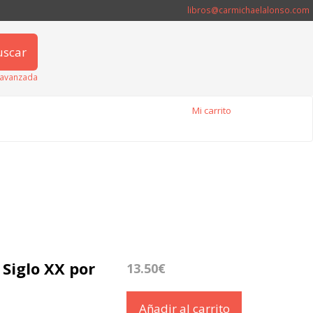
libros@carmichaelalonso.com
uscar
avanzada
Mi carrito
l Siglo XX por
13.50€
Añadir al carrito