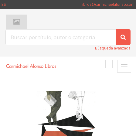
ES
libros@carmichaelalonso.com
Búsqueda avanzada
Toggle
naviga