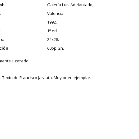
al:
Galería Luis Adelantado,
:
Valencia
1992.
:
1ª ed.
s:
24x28.
ción:
60pp. 2h.
ente ilustrado.
. Texto de Francisco Jarauta. Muy buen ejemplar.