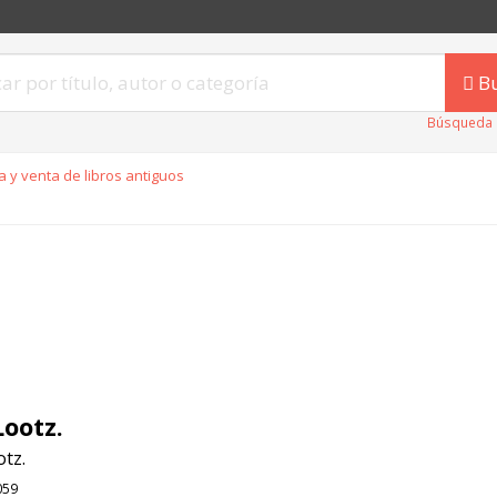
B
Búsqueda 
 y venta de libros antiguos
Lootz.
tz.
059