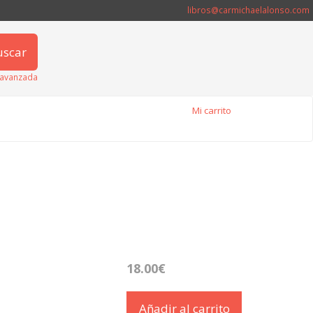
libros@carmichaelalonso.com
uscar
avanzada
Mi carrito
18.00€
Añadir al carrito