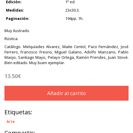
Edición:
1ª ed.
Medidas:
23x30.3.
Paginación:
194pp. 1h.
Muy ilustrado.
Rústica.
Catálogo. Melquíades Alvarez, Maite Centol, Paco Fernández, José
Ferrero, Francisco Fresno, Miguel Galano, Adolfo Manzano, Pablo
Maojo, Santiago Mayo, Pelayo Ortega, Ramón Prendes, Juan Stové.
Bien editado. Muy buen ejemplar.
13.50€
Añadir al carrito
Etiquetas:
Arte
Compartir: