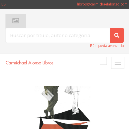
ES
libros@carmichaelalonso.com
Búsqueda avanzada
Toggle
naviga