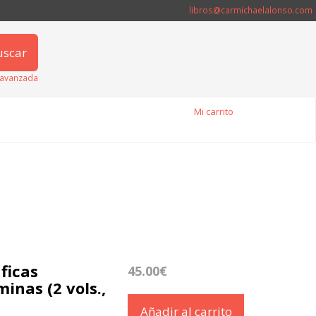
libros@carmichaelalonso.com
uscar
avanzada
Mi carrito
áficas
45.00€
minas (2 vols.,
Añadir al carrito