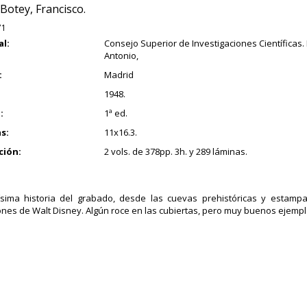
Botey, Francisco.
71
al:
Consejo Superior de Investigaciones Científicas. I
Antonio,
:
Madrid
1948.
:
1ª ed.
s:
11x16.3.
ción:
2 vols. de 378pp. 3h. y 289 láminas.
ísima historia del grabado, desde las cuevas prehistóricas y estamp
iones de Walt Disney. Algún roce en las cubiertas, pero muy buenos ejempl