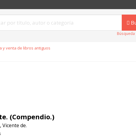
B
Búsqueda 
 y venta de libros antiguos
rte. (Compendio.)
 Vicente de.
8