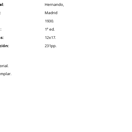
al:
Hernando,
:
Madrid
1930.
:
1ª ed.
s:
12x17.
ción:
231pp.
orial.
mplar.