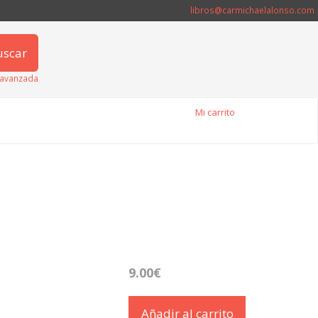
libros@carmichaelalonso.com
uscar
avanzada
Mi carrito
9.00€
Añadir al carrito