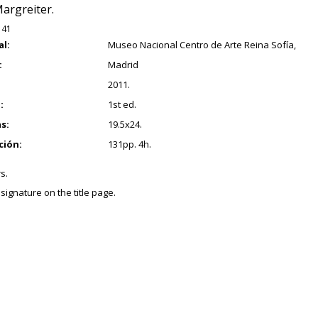
argreiter.
141
al:
Museo Nacional Centro de Arte Reina Sofía,
:
Madrid
2011.
:
1st ed.
s:
19.5x24.
ción:
131pp. 4h.
s.
signature on the title page.