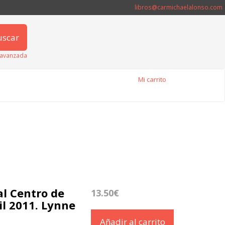
libros@carmichaelalonso.com
uscar
avanzada
Mi carrito
al Centro de
13.50€
il 2011. Lynne
Añadir al carrito