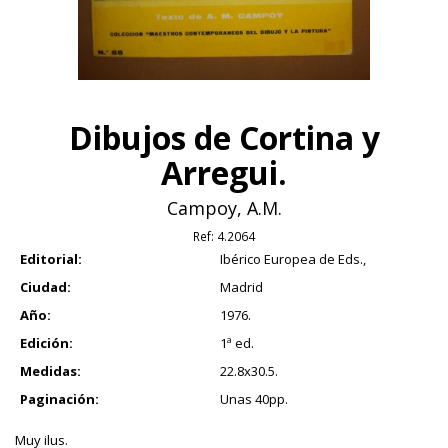
Dibujos de Cortina y
Arregui.
Campoy, A.M.
Ref:
4.2064
Editorial:
Ibérico Europea de Eds.,
Ciudad:
Madrid
Año:
1976.
Edición:
1ª ed.
Medidas:
22.8x30.5.
Paginación:
Unas 40pp.
Muy ilus.