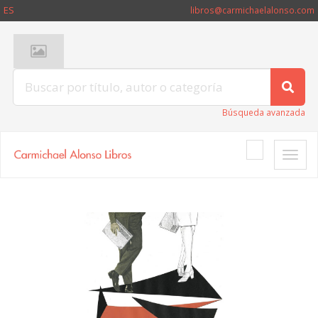
ES
libros@carmichaelalonso.com
Búsqueda avanzada
Toggle
naviga