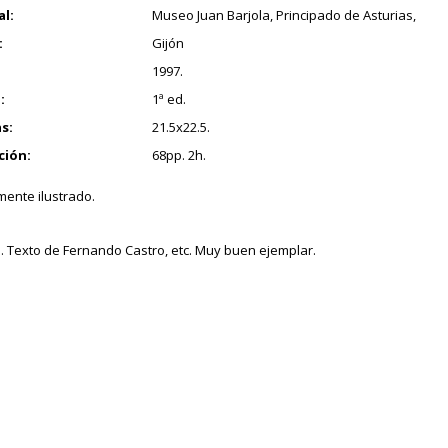
al:
Museo Juan Barjola, Principado de Asturias,
:
Gijón
1997.
:
1ª ed.
s:
21.5x22.5.
ción:
68pp. 2h.
ente ilustrado.
. Texto de Fernando Castro, etc. Muy buen ejemplar.