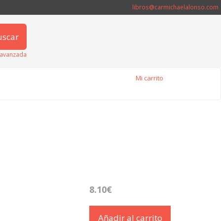
libros@carmichaelalonso.com
uscar
avanzada
Mi carrito
8.10€
Añadir al carrito