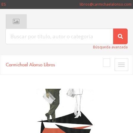
ES
libros@carmichaelalonso.com
Búsqueda avanzada
Toggle
naviga