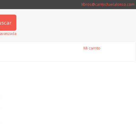
libros@carmichaelalonso.com
uscar
avanzada
Mi carrito