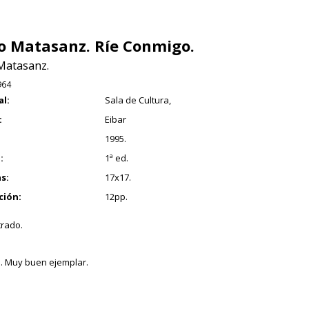
o Matasanz. Ríe Conmigo.
Matasanz.
964
al:
Sala de Cultura,
:
Eibar
1995.
:
1ª ed.
s:
17x17.
ción:
12pp.
trado.
. Muy buen ejemplar.