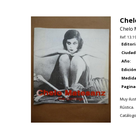
Chel
Chelo 
Ref:
13.1
Editori
Ciudad
Año:
Edición
Medida
Pagina
Muy ilus
Rústica.
Catálogo