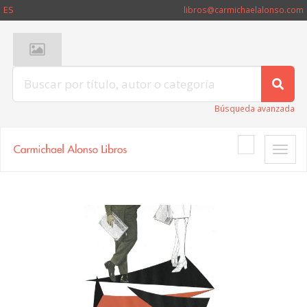
ES
libros@carmichaelalonso.com
Búsqueda avanzada
Toggle
naviga