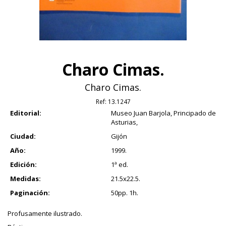
Charo Cimas.
Charo Cimas.
Ref:
13.1247
Editorial:
Museo Juan Barjola, Principado de
Asturias,
Ciudad:
Gijón
Año:
1999.
Edición:
1ª ed.
Medidas:
21.5x22.5.
Paginación:
50pp. 1h.
Profusamente ilustrado.