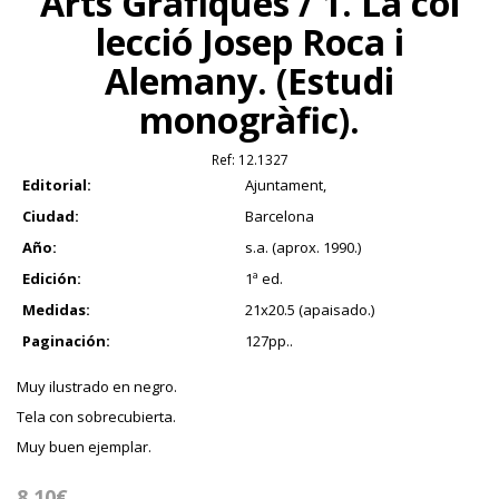
Arts Gràfiques / 1. La col
lecció Josep Roca i
Alemany. (Estudi
monogràfic).
Ref:
12.1327
Editorial:
Ajuntament,
Ciudad:
Barcelona
Año:
s.a. (aprox. 1990.)
Edición:
1ª ed.
Medidas:
21x20.5 (apaisado.)
Paginación:
127pp..
Muy ilustrado en negro.
Tela con sobrecubierta.
Muy buen ejemplar.
8.10€