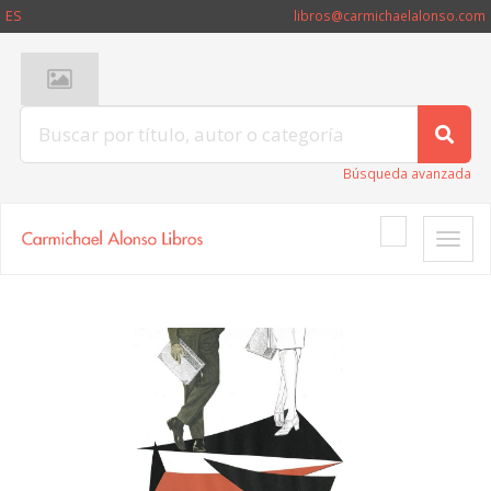
ES
libros@carmichaelalonso.com
Búsqueda avanzada
Toggle
naviga