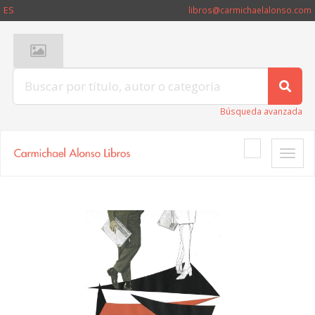
ES
libros@carmichaelalonso.com
Búsqueda avanzada
Toggle
naviga