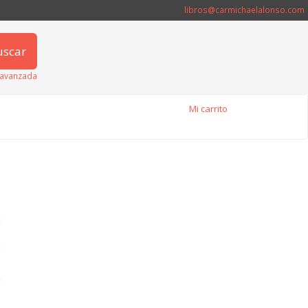
libros@carmichaelalonso.com
uscar
avanzada
Mi carrito