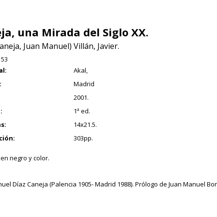
ja, una Mirada del Siglo XX.
aneja, Juan Manuel) Villán, Javier.
153
al:
Akal,
:
Madrid
2001.
:
1ª ed.
s:
14x21.5.
ción:
303pp.
en negro y color.
uel Díaz Caneja (Palencia 1905- Madrid 1988). Prólogo de Juan Manuel Bo