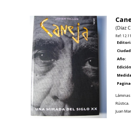
Cane
(Díaz C
Ref:
12.1
Editori
Ciudad
Año:
Edición
Medida
Pagina
Láminas 
Rústica.
Juan Man