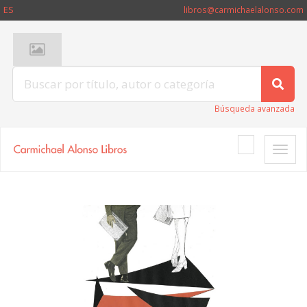
ES
libros@carmichaelalonso.com
Búsqueda avanzada
Toggle
naviga