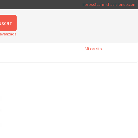
libros@carmichaelalonso.com
uscar
avanzada
Mi carrito