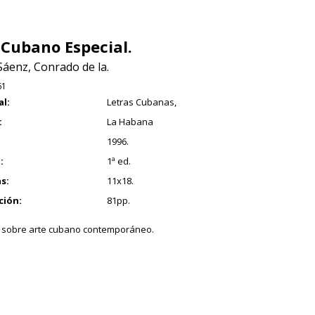
 Cubano Especial.
Sáenz, Conrado de la.
61
al:
Letras Cubanas,
:
La Habana
1996.
:
1ª ed.
s:
11x18.
ción:
81pp.
 sobre arte cubano contemporáneo.