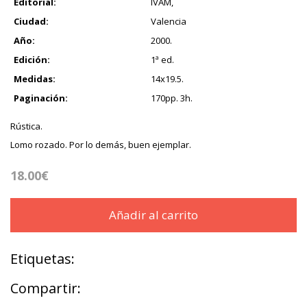
Editorial:
IVAM,
Ciudad:
Valencia
Año:
2000.
Edición:
1ª ed.
Medidas:
14x19.5.
Paginación:
170pp. 3h.
Rústica.
Lomo rozado. Por lo demás, buen ejemplar.
18.00€
Añadir al carrito
Etiquetas:
Compartir: