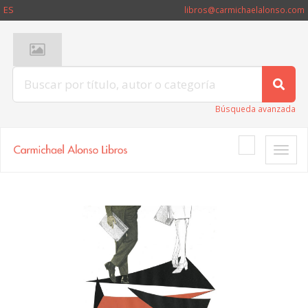
ES
libros@carmichaelalonso.com
Búsqueda avanzada
Toggle
naviga