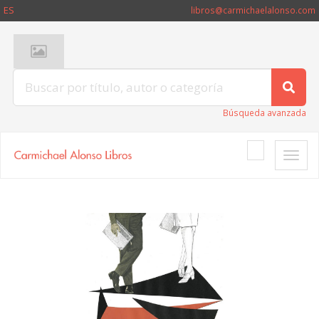
ES
libros@carmichaelalonso.com
Búsqueda avanzada
Toggle
naviga