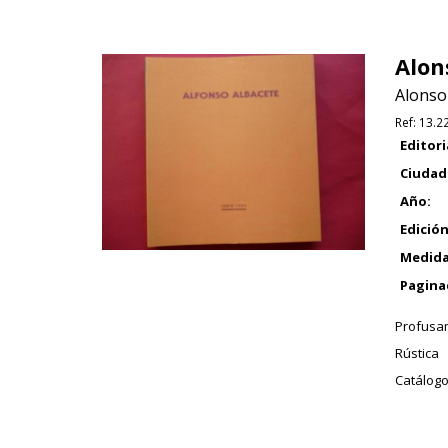
Alon
Alonso
Ref:
13.2
Editori
Ciudad
Año:
Edición
Medida
Pagina
Profusam
Rústica
Catálogo