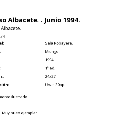
so Albacete. . Junio 1994.
 Albacete.
274
al:
Sala Robayera,
:
Miengo
1994.
:
1ª ed.
s:
24x27.
ción:
Unas 30pp.
ente ilustrado.
. Muy buen ejemplar.