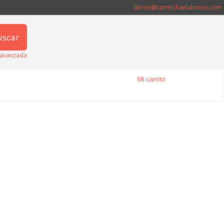
libros@carmichaelalonso.com
uscar
avanzada
Mi carrito