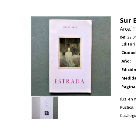
Sur 
Arce, 
Ref:
22.0
Editori
Ciudad
Año:
Edición
Medida
Pagina
Ilus. en 
Rústica.
Catálogo