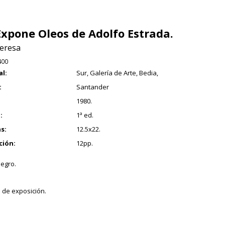
Expone Oleos de Adolfo Estrada.
Teresa
400
al:
Sur, Galería de Arte, Bedia,
:
Santander
1980.
:
1ª ed.
s:
12.5x22.
ción:
12pp.
negro.
 de exposición.