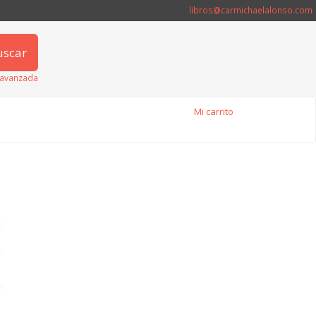
libros@carmichaelalonso.com
uscar
avanzada
Mi carrito