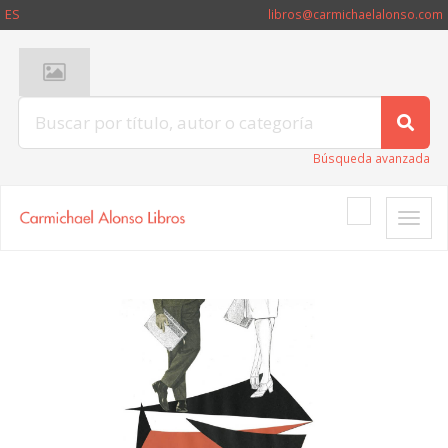
ES
libros@carmichaelalonso.com
Búsqueda avanzada
Toggle
naviga