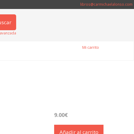
libros@carmichaelalonso.com
uscar
avanzada
Mi carrito
9.00€
Añadir al carrito