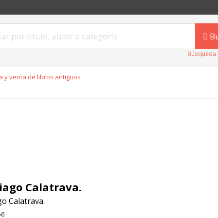
B
Búsqueda 
 y venta de libros antiguos
iago Calatrava.
o Calatrava.
56