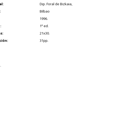
al:
Dip. Foral de Bizkaia,
:
Bilbao
1996.
:
1ª ed.
s:
21x30.
ción:
31pp.
.