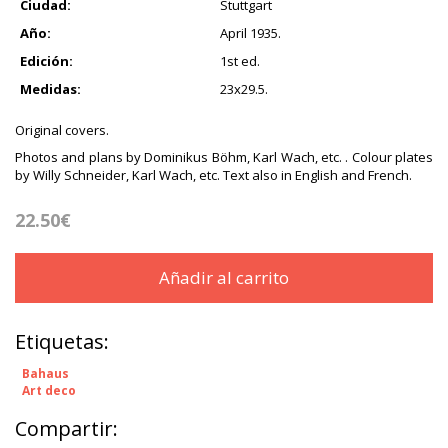
Ciudad:
Stuttgart
Año:
April 1935.
Edición:
1st ed.
Medidas:
23x29.5.
Original covers.
Photos and plans by Dominikus Böhm, Karl Wach, etc. . Colour plates
by Willy Schneider, Karl Wach, etc. Text also in English and French.
22.50€
Añadir al carrito
Etiquetas:
Bahaus
Art deco
Compartir: