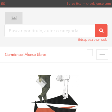
ES
libros@carmichaelalonso.com
Búsqueda avanzada
Toggle
naviga