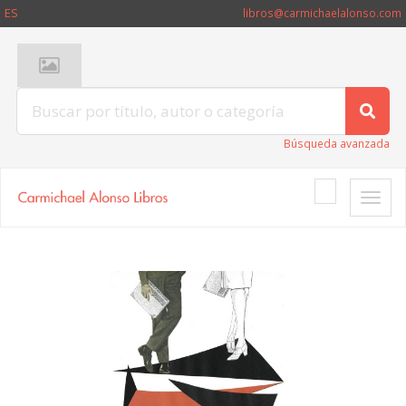
ES
libros@carmichaelalonso.com
Búsqueda avanzada
Toggle
naviga