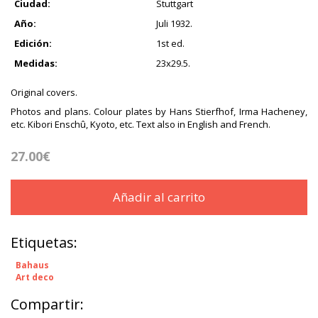
Ciudad:
Stuttgart
Año:
Juli 1932.
Edición:
1st ed.
Medidas:
23x29.5.
Original covers.
Photos and plans. Colour plates by Hans Stierfhof, Irma Hacheney,
etc. Kibori Enschû, Kyoto, etc. Text also in English and French.
27.00€
Añadir al carrito
Etiquetas:
Bahaus
Art deco
Compartir: