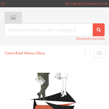
ES
libros@carmichaelalonso.com
Búsqueda avanzada
Toggle
naviga