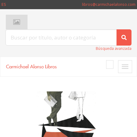
ES
libros@carmichaelalonso.com
Búsqueda avanzada
Toggle
naviga