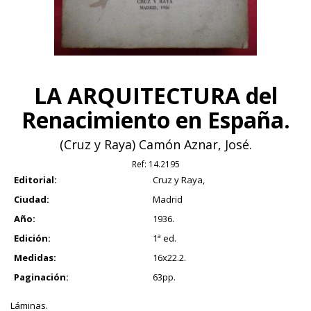
LA ARQUITECTURA del
Renacimiento en España.
(Cruz y Raya) Camón Aznar, José.
Ref:
14.2195
Editorial:
Cruz y Raya,
Ciudad:
Madrid
Año:
1936.
Edición:
1ª ed.
Medidas:
16x22.2.
Paginación:
63pp.
Láminas.