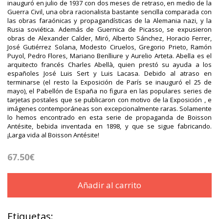
inauguró en julio de 1937 con dos meses de retraso, en medio de la
Guerra Civil, una obra racionalista bastante sencilla comparada con
las obras faraónicas y propagandísticas de la Alemania nazi, y la
Rusia soviética. Además de Guernica de Picasso, se expusieron
obras de Alexander Calder, Miró, Alberto Sánchez, Horacio Ferrer,
José Gutiérrez Solana, Modesto Ciruelos, Gregorio Prieto, Ramón
Puyol, Pedro Flores, Mariano Benlliure y Aurelio Arteta. Abella es el
arquitecto francés Charles Abellà, quien prestó su ayuda a los
españoles José Luis Sert y Luis Lacasa. Debido al atraso en
terminarse (el resto la Exposición de París se inauguró el 25 de
mayo), el Pabellón de España no figura en las populares series de
tarjetas postales que se publicaron con motivo de la Exposición , e
imágenes contemporáneas son excepcionalmente raras. Solamente
lo hemos encontrado en esta serie de propaganda de Boisson
Antésite, bebida inventada en 1898, y que se sigue fabricando.
¡Larga vida al Boisson Antésite!
67.50€
Añadir al carrito
Etiquetas: