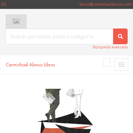
ES
libros@carmichaelalonso.com
Búsqueda avanzada
Toggle
naviga