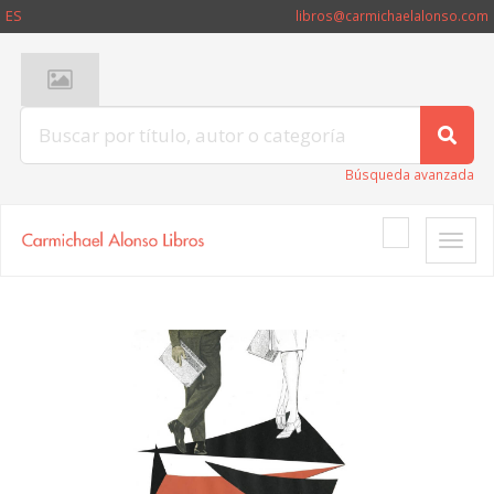
ES
libros@carmichaelalonso.com
Búsqueda avanzada
Toggle
naviga