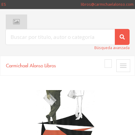
ES
libros@carmichaelalonso.com
Búsqueda avanzada
Toggle
naviga