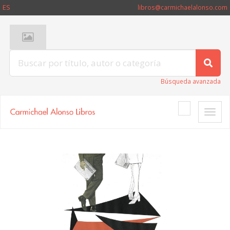
ES
libros@carmichaelalonso.com
Búsqueda avanzada
Toggle
naviga