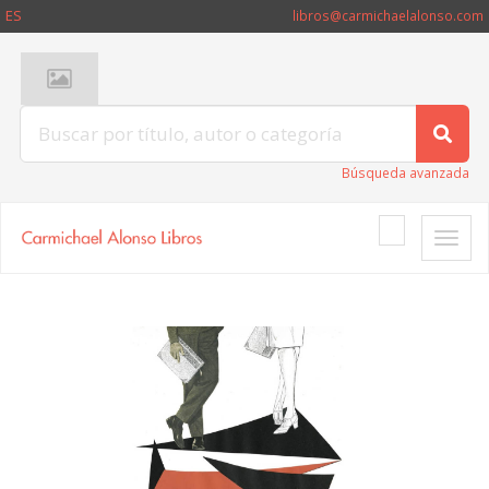
ES
libros@carmichaelalonso.com
Búsqueda avanzada
Toggle
naviga