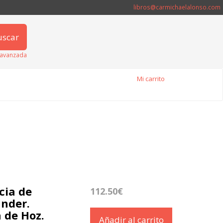
libros@carmichaelalonso.com
uscar
avanzada
Mi carrito
cia de
112.50€
ander.
a de Hoz.
Añadir al carrito