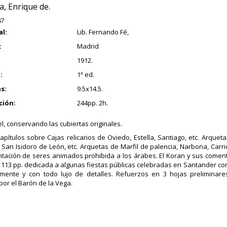
, Enrique de.
87
al:
Lib. Fernando Fé,
:
Madrid
1912.
:
1ª ed.
s:
9.5x14.5.
ción:
244pp. 2h.
el, conservando las cubiertas originales.
capítulos sobre Cajas relicarios de Oviedo, Estella, Santiago, etc. Arque
 San Isidoro de León, etc. Arquetas de Marfil de palencia, Narbona, Carri
tación de seres animados prohibida a los árabes. El Koran y sus comenta
 113 pp. dedicada a algunas fiestas públicas celebradas en Santander con
lmente y con todo lujo de detalles. Refuerzos en 3 hojas preliminare
por el Barón de la Vega.