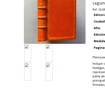
Leguina
Ref:
26.6
Editori
Ciudad
Año:
Edición
Medida
Pagina
Plena pi
Incluye 
Huelgas,
represen
parte de
principa
firmada 