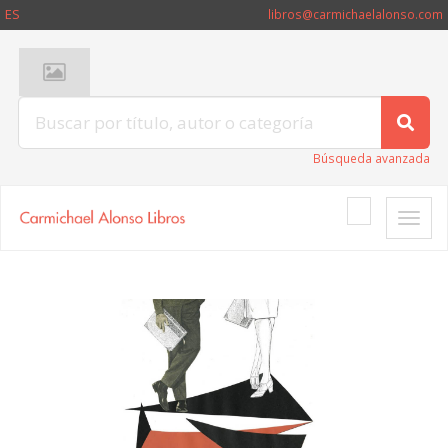
ES
libros@carmichaelalonso.com
Búsqueda avanzada
Toggle
naviga