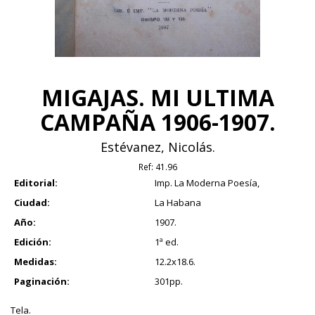
MIGAJAS. MI ULTIMA
CAMPAÑA 1906-1907.
Estévanez, Nicolás.
Ref:
41.96
Editorial:
Imp. La Moderna Poesía,
Ciudad:
La Habana
Año:
1907.
Edición:
1ª ed.
Medidas:
12.2x18.6.
Paginación:
301pp.
Tela.